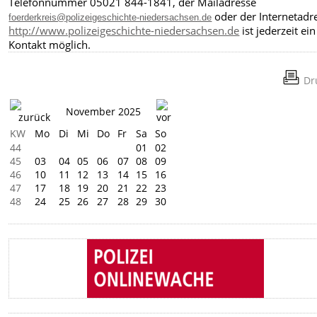
Telefonnummer 05021 844-1841, der Mailadresse
oder der Internetadr
foerderkreis@polizeigeschichte-niedersachsen.de
http://www.polizeigeschichte-niedersachsen.de
ist jederzeit ein
Kontakt möglich.
Dr
November 2025
KW
Mo
Di
Mi
Do
Fr
Sa
So
44
01
02
45
03
04
05
06
07
08
09
46
10
11
12
13
14
15
16
47
17
18
19
20
21
22
23
48
24
25
26
27
28
29
30