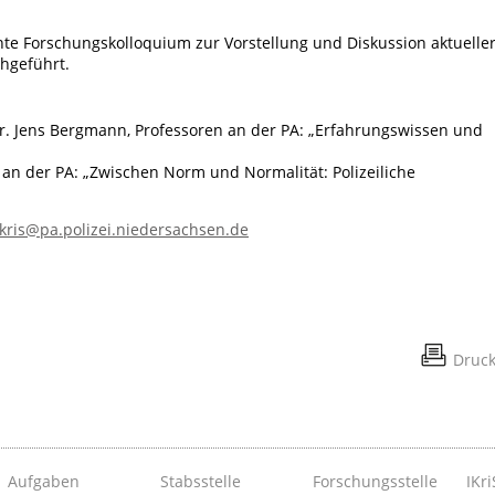
nte Forschungskolloquium zur Vorstellung und Diskussion aktuelle
chgeführt.
r. Jens Bergmann, Professoren an der PA: „Erfahrungswissen und
 an der PA: „Zwischen Norm und Normalität: Polizeiliche
ikris@pa.polizei.niedersachsen.de
Druc
Aufgaben
Stabsstelle
Forschungsstelle
IKri