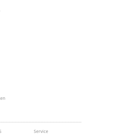
r
ken
S
Service