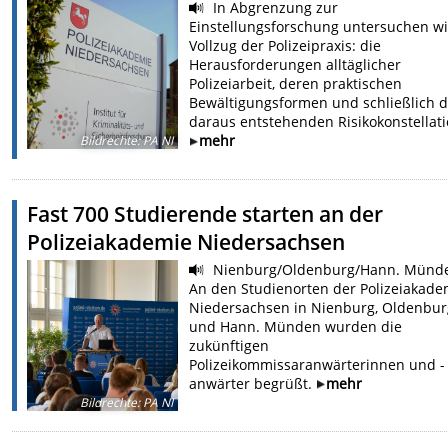
In Abgrenzung zur
Einstellungsforschung untersuchen w
Vollzug der Polizeipraxis: die
Herausforderungen alltäglicher
Polizeiarbeit, deren praktischen
Bewältigungsformen und schließlich d
daraus entstehenden Risikokonstellat
mehr
Bildrechte
:
PA NI
Fast 700 Studierende starten an der
Polizeiakademie Niedersachsen
Nienburg/Oldenburg/Hann. Münd
An den Studienorten der Polizeiakade
Niedersachsen in Nienburg, Oldenbu
und Hann. Münden wurden die
zukünftigen
Polizeikommissaranwärterinnen und -
anwärter begrüßt.
mehr
Bildrechte
:
PA NI