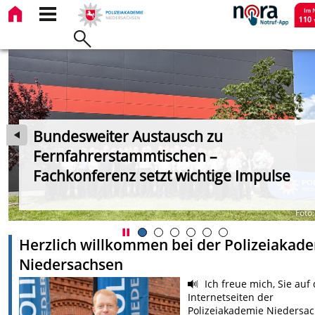
Bundesweiter Austausch zu
Fernfahrerstammtischen –
Fachkonferenz setzt wichtige Impulse
NI
Foto:
Herzlich willkommen bei der Polizeiakad
Niedersachsen
Ich freue mich, Sie auf
Internetseiten der
Polizeiakademie Niedersa