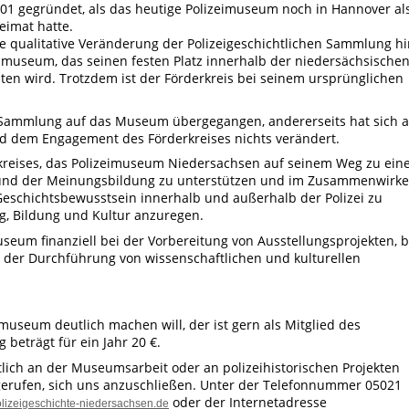
01 gegründet, als das heutige Polizeimuseum noch in Hannover al
eimat hatte.
ie qualitative Veränderung der Polizeigeschichtlichen Sammlung h
eimuseum, das seinen festen Platz innerhalb der niedersächsische
n wird. Trotzdem ist der Förderkreis bei seinem ursprünglichen
r Sammlung auf das Museum übergegangen, andererseits hat sich 
d dem Engagement des Förderkreises nichts verändert.
erkreises, das Polizeimuseum Niedersachsen auf seinem Weg zu ein
n und der Meinungsbildung zu unterstützen und im Zusammenwirk
 Geschichtsbewusstsein innerhalb und außerhalb der Polizei zu
ng, Bildung und Kultur anzuregen.
seum finanziell bei der Vorbereitung von Ausstellungsprojekten, b
 der Durchführung von wissenschaftlichen und kulturellen
museum deutlich machen will, der ist gern als Mitglied des
beträgt für ein Jahr 20 €.
lich an der Museumsarbeit oder an polizeihistorischen Projekten
ufgerufen, sich uns anzuschließen. Unter der Telefonnummer 05021
oder der Internetadresse
lizeigeschichte-niedersachsen.de