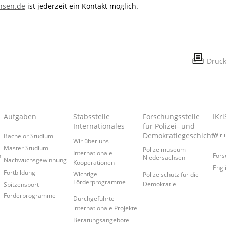
chsen.de
ist jederzeit ein Kontakt möglich.
Druc
Aufgaben
Stabsstelle
Forschungsstelle
IKri
Internationales
für Polizei- und
Demokratiegeschichte
Wir 
Bachelor Studium
Wir über uns
Master Studium
Polizeimuseum
Internationale
n
Fors
Niedersachsen
Nachwuchsgewinnung
Kooperationen
Engl
Fortbildung
Wichtige
Polizeischutz für die
Förderprogramme
Demokratie
Spitzensport
Förderprogramme
Durchgeführte
internationale Projekte
Beratungsangebote