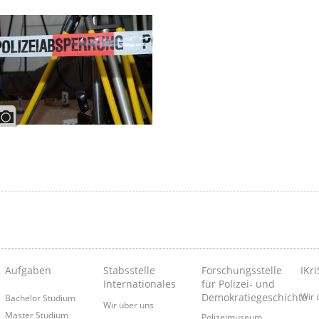
Aufgaben
Stabsstelle
Forschungsstelle
IKri
Internationales
für Polizei- und
Demokratiegeschichte
Wir 
Bachelor Studium
Wir über uns
Master Studium
Polizeimuseum