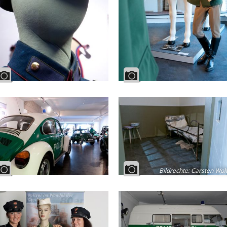
Bildrechte
:
Carsten Wol