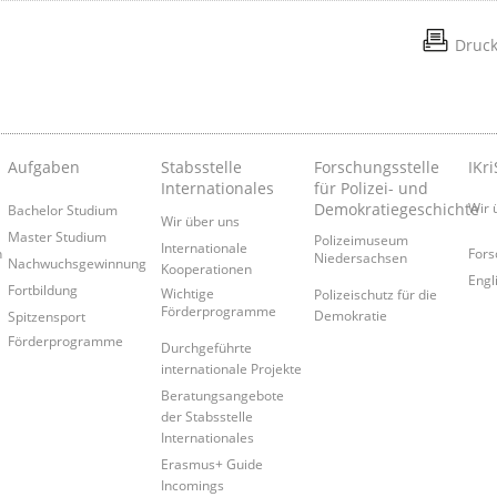
Druc
Aufgaben
Stabsstelle
Forschungsstelle
IKri
Internationales
für Polizei- und
Demokratiegeschichte
Wir 
Bachelor Studium
Wir über uns
Master Studium
Polizeimuseum
Internationale
n
Fors
Niedersachsen
Nachwuchsgewinnung
Kooperationen
Engl
Fortbildung
Wichtige
Polizeischutz für die
Förderprogramme
Demokratie
Spitzensport
Förderprogramme
Durchgeführte
internationale Projekte
Beratungsangebote
der Stabsstelle
Internationales
Erasmus+ Guide
Incomings