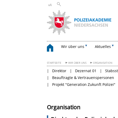
A
A
Wir über uns
Aktuelles
STARTSEITE
WIR ÜBER UNS
ORGANISATION
Direktor
Dezernat 01
Stabsst
Beauftragte & Vertrauenspersonen
Projekt "Generation Zukunft Polizei"
Organisation