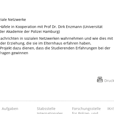
ziale Netzwerke
m Häfele in Kooperation mit Prof Dr. Dirk Enzmann (Universität
 der Akademie der Polizei Hamburg)
Nachrichten in sozialen Netzwerken wahrnehmen und wie dies mit
 der Erziehung, die sie im Elternhaus erfahren haben,
Projekt dazu dienen, dass die Studierenden Erfahrungen bei der
fragen gewinnen
Druc
Aufgaben
Stabsstelle
Forschungsstelle
IKri
Internationales
für Polizei- und