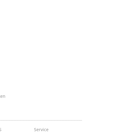
ken
S
Service