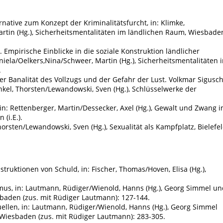
rnative zum Konzept der Kriminalitätsfurcht, in: Klimke,
rtin (Hg.), Sicherheitsmentalitäten im ländlichen Raum, Wiesbade
 Empirische Einblicke in die soziale Konstruktion ländlicher
niela/Oelkers,Nina/Schweer, Martin (Hg.), Sicherheitsmentalitäten 
.
er Banalität des Vollzugs und der Gefahr der Lust. Volkmar Sigusch
enkel, Thorsten/Lewandowski, Sven (Hg.), Schlüsselwerke der
n: Rettenberger, Martin/Dessecker, Axel (Hg.), Gewalt und Zwang 
 (i.E.).
orsten/Lewandowski, Sven (Hg.), Sexualität als Kampfplatz, Bielefe
truktionen von Schuld, in: Fischer, Thomas/Hoven, Elisa (Hg.),
mus, in: Lautmann, Rüdiger/Wienold, Hanns (Hg.), Georg Simmel un
baden (zus. mit Rüdiger Lautmann): 127-144.
ellen, in: Lautmann, Rüdiger/Wienold, Hanns (Hg.), Georg Simmel
Wiesbaden (zus. mit Rüdiger Lautmann): 283-305.