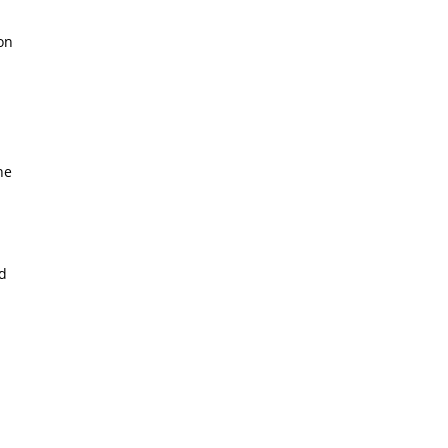
on
he
nd