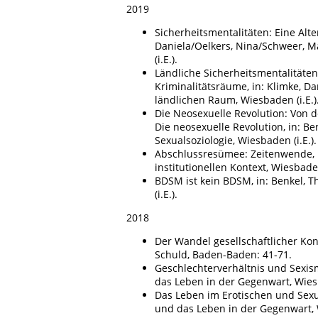
2019
Sicherheitsmentalitäten: Eine Alte
Daniela/Oelkers, Nina/Schweer, Ma
(i.E.).
Ländliche Sicherheitsmentalitäten.
Kriminalitätsräume, in: Klimke, Da
ländlichen Raum, Wiesbaden (i.E.)
Die Neosexuelle Revolution: Von d
Die neosexuelle Revolution, in: B
Sexualsoziologie, Wiesbaden (i.E.).
Abschlussresümee: Zeitenwende, i
institutionellen Kontext, Wiesbaden
BDSM ist kein BDSM, in: Benkel, Th
(i.E.).
2018
Der Wandel gesellschaftlicher Kons
Schuld, Baden-Baden: 41-71.
Geschlechterverhältnis und Sexis
das Leben in der Gegenwart, Wies
Das Leben im Erotischen und Sexu
und das Leben in der Gegenwart, 