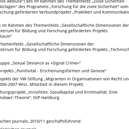
nelle Akteure") des im Rahmen des Themenfelds „Zivile Sicherheit -
tzlagen" des Programms „Forschung für die zivile Sicherheit" vom
rschung geförderten Verbundprojekts „Praktiken und Kommunikati
des im Rahmen des Themenfelds „Gesellschaftliche Dimensionen der
terium für Bildung und Forschung geförderten Projekts
 Raum"
hemenfelds „Gesellschaftliche Dimensionen der
terium für Bildung und Forschung geförderten Projekts „Technisc
uppe „Sexual Deviance as »Signal Crime«"
rojekts „Punitivität - Erscheinungsformen und Genese"
rojekts der VW-Stiftung „Migranten in Organisationen von Recht u
006-2007 Wiss. Mitarbeit in diesem Projekt)
ngsprojekt „Incivilities, Sozialkapital und Kriminalität. Eine
ndows'-Theorie", ISIP Hamburg
schen Journals, 2010/11 geschäftsführend