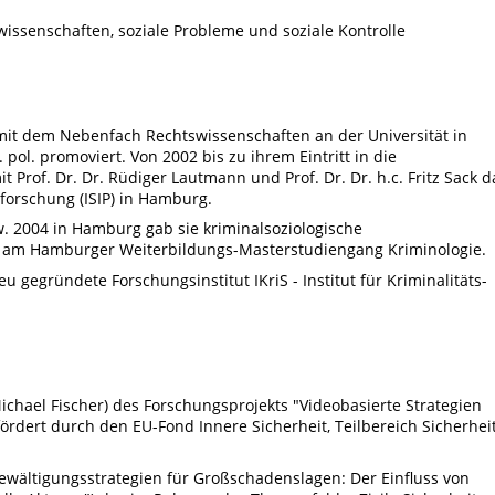
lwissenschaften, soziale Probleme und soziale Kontrolle
e mit dem Nebenfach Rechtswissenschaften an der Universität in
 pol. promoviert. Von 2002 bis zu ihrem Eintritt in die
 Prof. Dr. Dr. Rüdiger Lautmann und Prof. Dr. Dr. h.c. Fritz Sack d
sforschung (ISIP) in Hamburg.
. 2004 in Hamburg gab sie kriminalsoziologische
ie am Hamburger Weiterbildungs-Masterstudiengang Kriminologie.
eu gegründete Forschungsinstitut IKriS - Institut für Kriminalitäts-
chael Fischer) des Forschungsprojekts "Videobasierte Strategien
ördert durch den EU-Fond Innere Sicherheit, Teilbereich Sicherhei
Bewältigungsstrategien für Großschadenslagen: Der Einfluss von