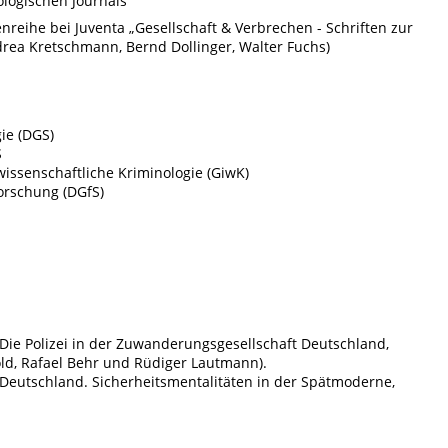
ologischen Journals
enreihe bei Juventa „Gesellschaft & Verbrechen - Schriften zur
drea Kretschmann, Bernd Dollinger, Walter Fuchs)
ie (DGS)
S
 wissenschaftliche Kriminologie (GiwK)
orschung (DGfS)
ie Polizei in der Zuwanderungsgesellschaft Deutschland,
ld, Rafael Behr und Rüdiger Lautmann).
 Deutschland. Sicherheitsmentalitäten in der Spätmoderne,