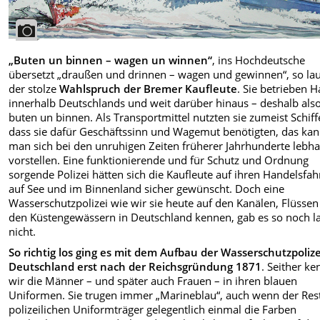
„Buten un binnen – wagen un winnen“
, ins Hochdeutsche
übersetzt „draußen und drinnen – wagen und gewinnen“, so lau
der stolze
Wahlspruch der Bremer Kaufleute
. Sie betrieben 
innerhalb Deutschlands und weit darüber hinaus – deshalb als
buten un binnen. Als Transportmittel nutzten sie zumeist Schif
dass sie dafür Geschäftssinn und Wagemut benötigten, das ka
man sich bei den unruhigen Zeiten früherer Jahrhunderte lebha
vorstellen. Eine funktionierende und für Schutz und Ordnung
sorgende Polizei hätten sich die Kaufleute auf ihren Handelsfah
auf See und im Binnenland sicher gewünscht. Doch eine
Wasserschutzpolizei wie wir sie heute auf den Kanälen, Flüsse
den Küstengewässern in Deutschland kennen, gab es so noch l
nicht.
So richtig los ging es mit dem Aufbau der Wasserschutzpolize
Deutschland erst nach der Reichsgründung 1871
. Seither k
wir die Männer – und später auch Frauen – in ihren blauen
Uniformen. Sie trugen immer „Marineblau“, auch wenn der Res
polizeilichen Uniformträger gelegentlich einmal die Farben