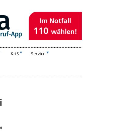
IKriS
Service
i
m