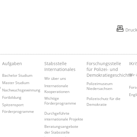
Druc
Aufgaben
Stabsstelle
Forschungsstelle
IKri
Internationales
für Polizei- und
Demokratiegeschichte
Wir 
Bachelor Studium
Wir über uns
Master Studium
Polizeimuseum
Internationale
n
Fors
Niedersachsen
Nachwuchsgewinnung
Kooperationen
Engl
Fortbildung
Wichtige
Polizeischutz für die
Förderprogramme
Demokratie
Spitzensport
Förderprogramme
Durchgeführte
internationale Projekte
Beratungsangebote
der Stabsstelle