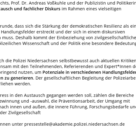
ts, Prof. Dr. Andreas Voßkuhle und der Publizistin und Politikeri
tausch und fachlicher Diskurs
im Rahmen eines vielseitigen
unde, dass sich die Stärkung der demokratischen Resilienz als ei
 Handlungsfelder erstreckt und der sich in einem diskursiven
n muss. Deshalb kommt der Einbeziehung von zivilgesellschaftlich
olizeilichen Wissenschaft und der Politik eine besondere Bedeutun
ich die Polizei Niedersachsen selbstbewusst auch aktuellen Kritike
nsam mit den Teilnehmenden, Referierenden und Expert*Innen d
bringend nutzen, um
Potenziale in verschiedenen Handlungsfelde
en zu generieren
. Der gesellschaftlichen Begleitung der Polizeiarbe
rliehen werden.
ress in den Austausch gegangen werden soll, zählen die Bereiche
gewinnung und -auswahl, die Präventionsarbeit, der Umgang mit
it nach innen und außen, die innere Führung, Forschungsbedarfe un
er Zivilgesellschaft
nnen unter pressestelle@akademie.polizei.niedersachsen.de