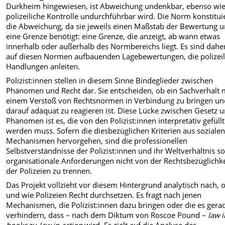
Durkheim hingewiesen, ist Abweichung undenkbar, ebenso wi
polizeiliche Kontrolle undurchführbar wird. Die Norm konstitui
die Abweichung, da sie jeweils einen Maßstab der Bewertung 
eine Grenze benötigt: eine Grenze, die anzeigt, ab wann etwas
innerhalb oder außerhalb des Normbereichs liegt. Es sind dahe
auf diesen Normen aufbauenden Lagebewertungen, die polizeil
Handlungen anleiten.
Polizist:innen stellen in diesem Sinne Bindeglieder zwischen
Phänomen und Recht dar. Sie entscheiden, ob ein Sachverhalt 
einem Verstoß von Rechtsnormen in Verbindung zu bringen un
darauf adäquat zu reagieren ist. Diese Lücke zwischen Gesetz 
Phänomen ist es, die von den Polizist:innen interpretativ gefüllt
werden muss. Sofern die diesbezüglichen Kriterien aus soziale
Mechanismen hervorgehen, sind die professionellen
Selbstverständnisse der Polizist:innen und ihr Weltverhältnis s
organisationale Anforderungen nicht von der Rechtsbezüglichke
der Polizeien zu trennen.
Das Projekt vollzieht vor diesem Hintergrund analytisch nach, 
und wie Polizeien Recht durchsetzen. Es fragt nach jenen
Mechanismen, die Polizist:innen dazu bringen oder die es gera
verhindern, dass – nach dem Diktum von Roscoe Pound –
law i