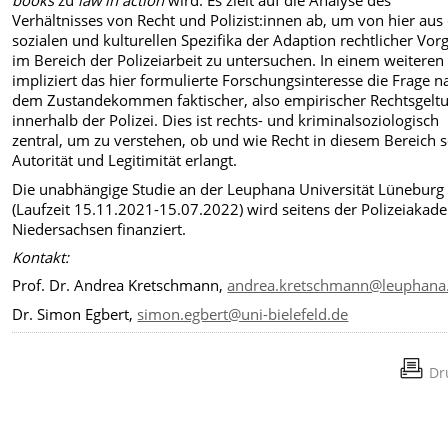
books
zu
law in action
wird. Es zielt auf die Analyse des
Verhältnisses von Recht und Polizist:innen ab, um von hier aus 
sozialen und kulturellen Spezifika der Adaption rechtlicher Vo
im Bereich der Polizeiarbeit zu untersuchen. In einem weiteren
impliziert das hier formulierte Forschungsinteresse die Frage n
dem Zustandekommen faktischer, also empirischer Rechtsgelt
innerhalb der Polizei. Dies ist rechts- und kriminalsoziologisch
zentral, um zu verstehen, ob und wie Recht in diesem Bereich 
Autorität und Legitimität erlangt.
Die unabhängige Studie an der Leuphana Universität Lüneburg
(Laufzeit 15.11.2021-15.07.2022) wird seitens der Polizeiakad
Niedersachsen finanziert.
Kontakt:
Prof. Dr. Andrea Kretschmann,
andrea.kretschmann@leuphana
Dr. Simon Egbert,
simon.egbert@uni-bielefeld.de
Dr