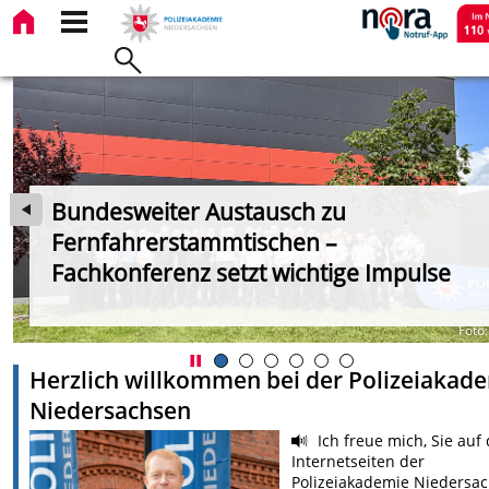
Bundesweiter Austausch zu
Fernfahrerstammtischen –
Fachkonferenz setzt wichtige Impulse
NI
Foto:
Herzlich willkommen bei der Polizeiakad
Niedersachsen
Ich freue mich, Sie auf
Internetseiten der
Polizeiakademie Niedersa