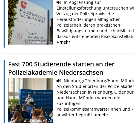
In Abgrenzung zur
Einstellungsforschung untersuchen w
Vollzug der Polizeipraxis: die
Herausforderungen alltäglicher
Polizeiarbeit, deren praktischen
Bewältigungsformen und schließlich d
daraus entstehenden Risikokonstellat
mehr
Bildrechte
:
PA NI
Fast 700 Studierende starten an der
Polizeiakademie Niedersachsen
Nienburg/Oldenburg/Hann. Münd
An den Studienorten der Polizeiakade
Niedersachsen in Nienburg, Oldenbu
und Hann. Münden wurden die
zukünftigen
Polizeikommissaranwärterinnen und -
anwärter begrüßt.
mehr
Bildrechte
:
PA NI